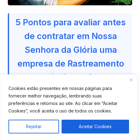
5 Pontos para avaliar antes
de contratar em Nossa
Senhora da Glória uma
empresa de Rastreamento
de Carros?
Cookies estão presentes em nossas páginas para
Antes de sair fechando contrato com qualquer
fornecer melhor navegação, lembrando suas
preferências e retornos ao site. Ao clicar em “Aceitar
empresa de rastreamento veicular em Nossa
Cookies”, você aceita o uso de todos os cookies.
Senhora da Glória, vale a pena olhar alguns
pontos que fazem toda a diferença no uso no dia a
Rejeitar
Aceitar Cookies
dia. Nem sempre o mais barato é o melhor, e
também não precisa ser o mais caro. O ideal é