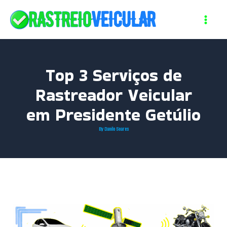
Skip
to
content
Top 3 Serviços de
Rastreador Veicular
em Presidente Getúlio
By
Danilo Soares