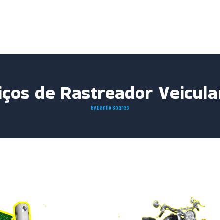
iços de Rastreador Veicul
By
Danilo Soares