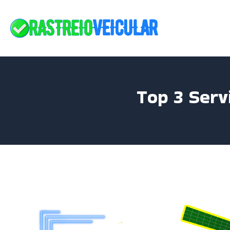
Skip
to
content
Top 3 Serv