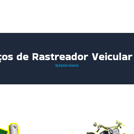
ços de Rastreador Veicula
By
Danilo Soares