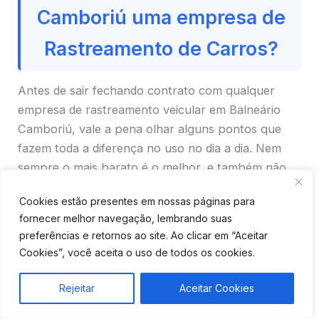
Camboriú uma empresa de
Rastreamento de Carros?
Antes de sair fechando contrato com qualquer
empresa de rastreamento veicular em Balneário
Camboriú, vale a pena olhar alguns pontos que
fazem toda a diferença no uso no dia a dia. Nem
sempre o mais barato é o melhor, e também não
precisa ser o mais caro. O ideal é encontrar o
Cookies estão presentes em nossas páginas para
equilíbrio entre preço, tecnologia e suporte.
fornecer melhor navegação, lembrando suas
preferências e retornos ao site. Ao clicar em “Aceitar
Cookies”, você aceita o uso de todos os cookies.
Rejeitar
Aceitar Cookies