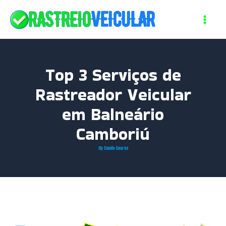
Skip
to
content
Top 3 Serviços de
Rastreador Veicular
em Balneário
Camboriú
By
Danilo Soares