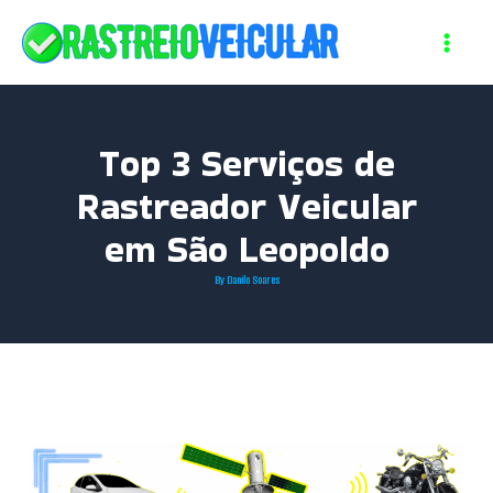
Skip
to
content
Top 3 Serviços de
Rastreador Veicular
em São Leopoldo
By
Danilo Soares