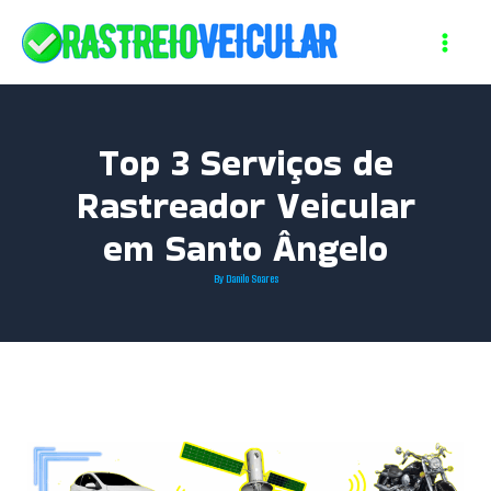
Skip
to
content
Top 3 Serviços de
Rastreador Veicular
em Santo Ângelo
By
Danilo Soares