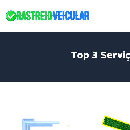
Skip
to
content
Top 3 Servi