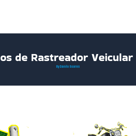
ços de Rastreador Veicula
By
Danilo Soares