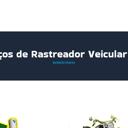
ços de Rastreador Veicula
By
Danilo Soares