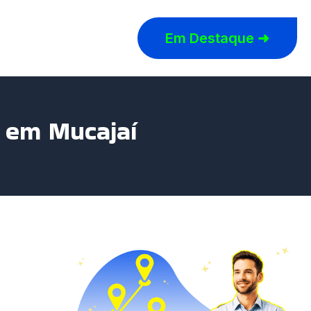
Em Destaque ➜
r em Mucajaí