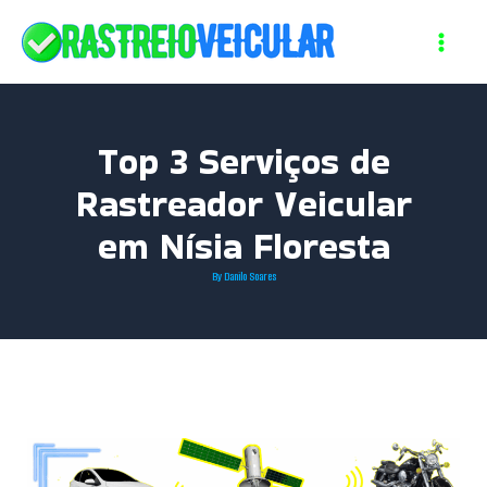
Skip
to
content
Top 3 Serviços de
Rastreador Veicular
em Nísia Floresta
By
Danilo Soares