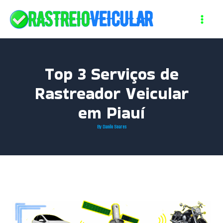
Skip
to
content
Top 3 Serviços de
Rastreador Veicular
em Piauí
By
Danilo Soares