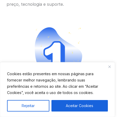
preço, tecnologia e suporte.
Cookies estão presentes em nossas páginas para
fornecer melhor navegação, lembrando suas
Aplicativo completo e fácil
preferências e retornos ao site. Ao clicar em “Aceitar
Cookies”, você aceita o uso de todos os cookies.
de usar
Rejeitar
Aceitar Cookies
Verifique se o app é moderno, tem boa avaliação e
oferece funções como bloqueio remoto, cercas