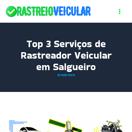
Skip
to
content
Top 3 Serviços de
Rastreador Veicular
em Salgueiro
By
Danilo Soares