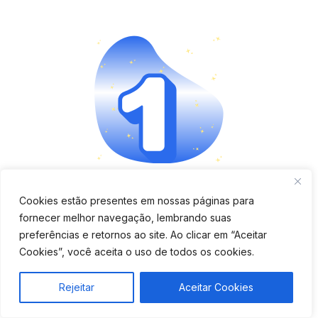
Aplicativo completo e fácil
Cookies estão presentes em nossas páginas para
fornecer melhor navegação, lembrando suas
de usar
preferências e retornos ao site. Ao clicar em “Aceitar
Cookies”, você aceita o uso de todos os cookies.
Verifique se o app é moderno, tem boa avaliação e
oferece funções como bloqueio remoto, cercas
Rejeitar
Aceitar Cookies
virtuais e histórico de rotas.