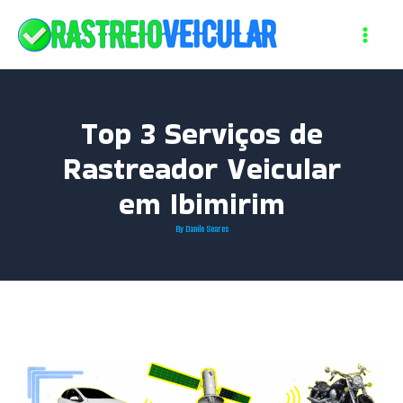
Skip
to
content
Top 3 Serviços de
Rastreador Veicular
em Ibimirim
By
Danilo Soares