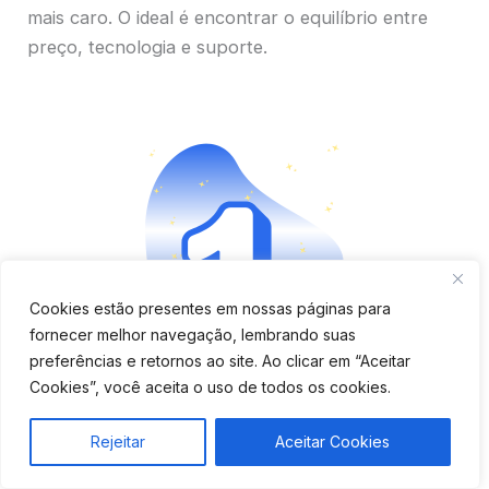
mais caro. O ideal é encontrar o equilíbrio entre
preço, tecnologia e suporte.
Cookies estão presentes em nossas páginas para
fornecer melhor navegação, lembrando suas
preferências e retornos ao site. Ao clicar em “Aceitar
Aplicativo completo e fácil
Cookies”, você aceita o uso de todos os cookies.
de usar
Rejeitar
Aceitar Cookies
Verifique se o app é moderno, tem boa avaliação e