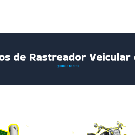
ços de Rastreador Veicular
By
Danilo Soares