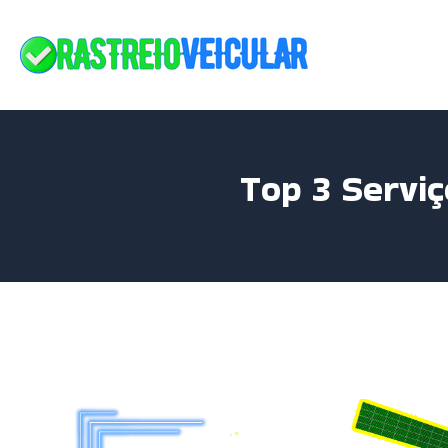
Skip
to
content
Top 3 Servi