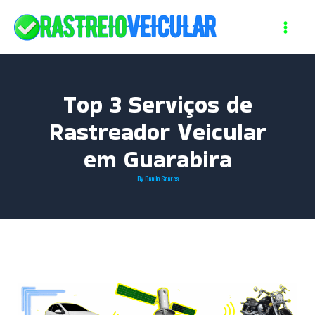
Skip
to
content
Top 3 Serviços de
Rastreador Veicular
em Guarabira
By
Danilo Soares