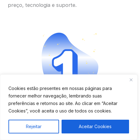
preço, tecnologia e suporte.
Cookies estão presentes em nossas páginas para
fornecer melhor navegação, lembrando suas
Aplicativo completo e fácil
preferências e retornos ao site. Ao clicar em “Aceitar
Cookies”, você aceita o uso de todos os cookies.
de usar
Rejeitar
Aceitar Cookies
Verifique se o app é moderno, tem boa avaliação e
oferece funções como bloqueio remoto, cercas