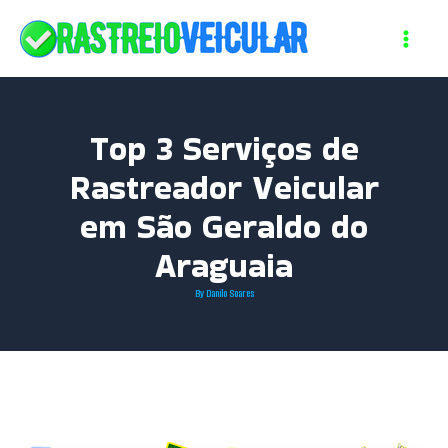
Skip
to
content
Top 3 Serviços de
Rastreador Veicular
em São Geraldo do
Araguaia
By
Danilo Soares