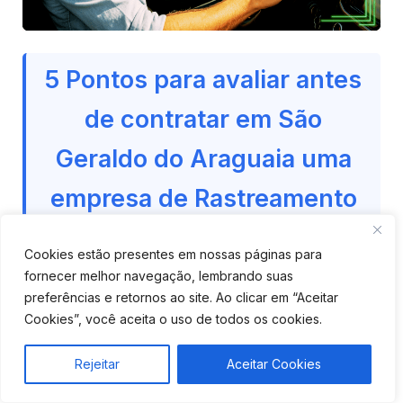
5 Pontos para avaliar antes
de contratar em São
Geraldo do Araguaia uma
empresa de Rastreamento
de Carros?
Cookies estão presentes em nossas páginas para
fornecer melhor navegação, lembrando suas
Antes de sair fechando contrato com qualquer
preferências e retornos ao site. Ao clicar em “Aceitar
empresa de rastreamento veicular em São Geraldo
Cookies”, você aceita o uso de todos os cookies.
do Araguaia, vale a pena olhar alguns pontos que
fazem toda a diferença no uso no dia a dia. Nem
Rejeitar
Aceitar Cookies
sempre o mais barato é o melhor, e também não