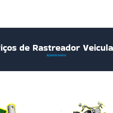
iços de Rastreador Veicul
By
Danilo Soares