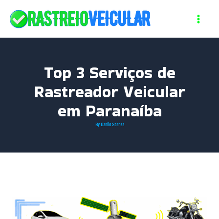
Skip
to
content
Top 3 Serviços de
Rastreador Veicular
em Paranaíba
By
Danilo Soares