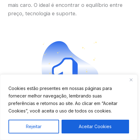
mais caro. O ideal é encontrar o equilíbrio entre
preço, tecnologia e suporte.
Cookies estão presentes em nossas páginas para
fornecer melhor navegação, lembrando suas
preferências e retornos ao site. Ao clicar em “Aceitar
Aplicativo completo e fácil
Cookies”, você aceita o uso de todos os cookies.
de usar
Rejeitar
Aceitar Cookies
Verifique se o app é moderno, tem boa avaliação e