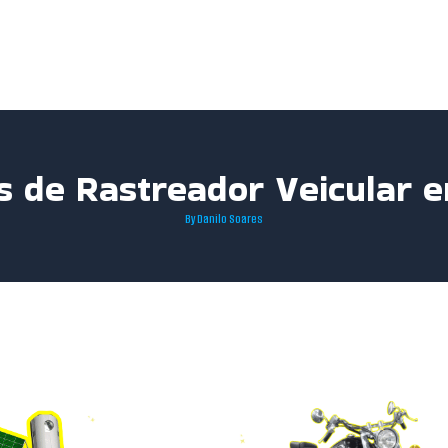
os de Rastreador Veicular 
By
Danilo Soares