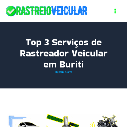
Skip
to
content
Top 3 Serviços de
Rastreador Veicular
em Buriti
By
Danilo Soares