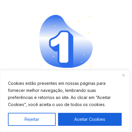
Aplicativo completo e fácil
Cookies estão presentes em nossas páginas para
fornecer melhor navegação, lembrando suas
de usar
preferências e retornos ao site. Ao clicar em “Aceitar
Cookies”, você aceita o uso de todos os cookies.
Verifique se o app é moderno, tem boa avaliação e
oferece funções como bloqueio remoto, cercas
Rejeitar
Aceitar Cookies
virtuais e histórico de rotas.