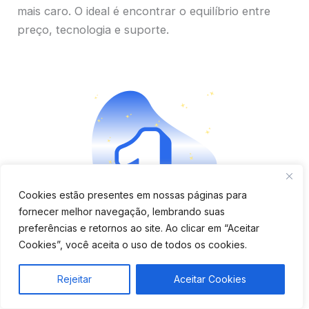
mais caro. O ideal é encontrar o equilíbrio entre
preço, tecnologia e suporte.
Cookies estão presentes em nossas páginas para
fornecer melhor navegação, lembrando suas
preferências e retornos ao site. Ao clicar em “Aceitar
Aplicativo completo e fácil
Cookies”, você aceita o uso de todos os cookies.
de usar
Rejeitar
Aceitar Cookies
Verifique se o app é moderno, tem boa avaliação e