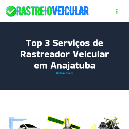
Skip
to
content
Top 3 Serviços de
Rastreador Veicular
em Anajatuba
By
Danilo Soares