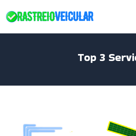
Skip
to
content
Top 3 Serv