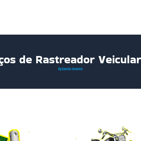
iços de Rastreador Veicula
By
Danilo Soares