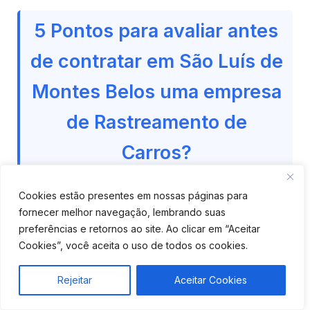
5 Pontos para avaliar antes
de contratar em São Luís de
Montes Belos uma empresa
de Rastreamento de
Carros?
Antes de sair fechando contrato com qualquer
Cookies estão presentes em nossas páginas para
empresa de rastreamento veicular em São Luís de
fornecer melhor navegação, lembrando suas
preferências e retornos ao site. Ao clicar em “Aceitar
Montes Belos, vale a pena olhar alguns pontos
Cookies”, você aceita o uso de todos os cookies.
que fazem toda a diferença no uso no dia a dia.
Nem sempre o mais barato é o melhor, e também
Rejeitar
Aceitar Cookies
não precisa ser o mais caro. O ideal é encontrar o
equilíbrio entre preço, tecnologia e suporte.