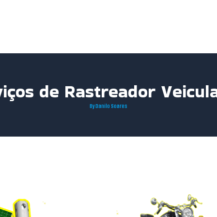
iços de Rastreador Veicul
By
Danilo Soares