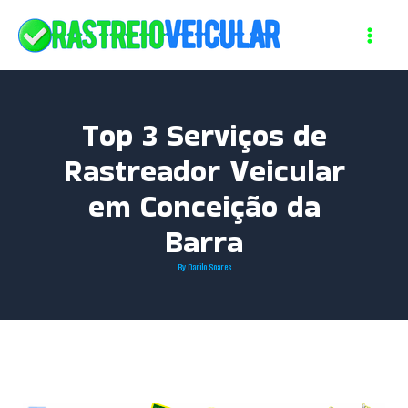
Skip
to
content
Top 3 Serviços de
Rastreador Veicular
em Conceição da
Barra
By
Danilo Soares