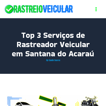
Skip
to
content
Top 3 Serviços de
Rastreador Veicular
em Santana do Acaraú
By
Danilo Soares