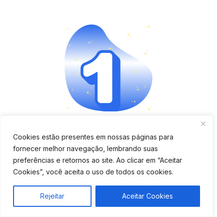
Aplicativo completo e fácil
Cookies estão presentes em nossas páginas para
fornecer melhor navegação, lembrando suas
de usar
preferências e retornos ao site. Ao clicar em “Aceitar
Cookies”, você aceita o uso de todos os cookies.
Verifique se o app é moderno, tem boa avaliação e
oferece funções como bloqueio remoto, cercas
Rejeitar
Aceitar Cookies
virtuais e histórico de rotas.