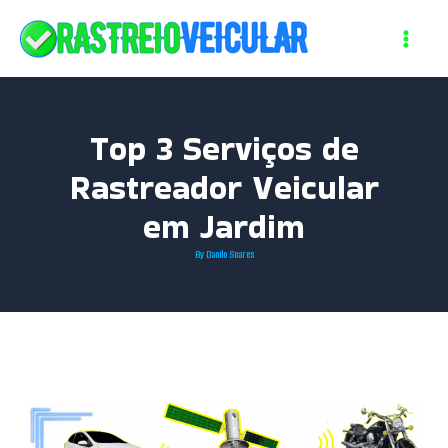
Skip
to
content
Top 3 Serviços de
Rastreador Veicular
em Jardim
By
Danilo Soares