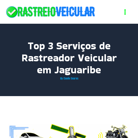
Skip
to
content
Top 3 Serviços de
Rastreador Veicular
em Jaguaribe
By
Danilo Soares