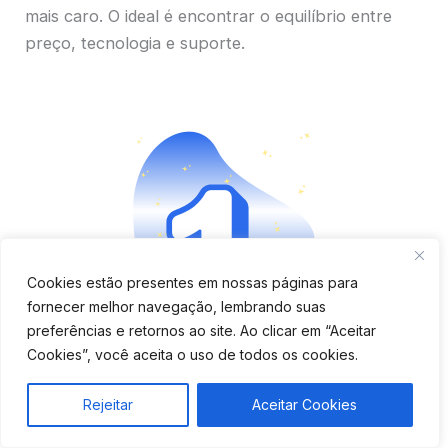
mais caro. O ideal é encontrar o equilíbrio entre
preço, tecnologia e suporte.
Cookies estão presentes em nossas páginas para
fornecer melhor navegação, lembrando suas
preferências e retornos ao site. Ao clicar em “Aceitar
Aplicativo completo e fácil
Cookies”, você aceita o uso de todos os cookies.
de usar
Rejeitar
Aceitar Cookies
Verifique se o app é moderno, tem boa avaliação e