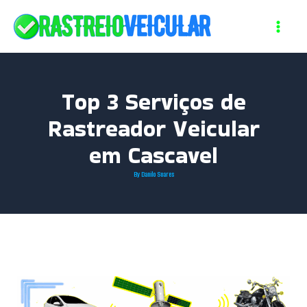
Skip
to
content
Top 3 Serviços de
Rastreador Veicular
em Cascavel
By
Danilo Soares