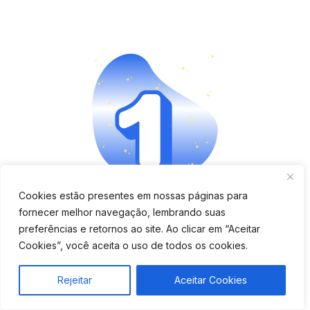
Cookies estão presentes em nossas páginas para
Aplicativo completo e fácil
fornecer melhor navegação, lembrando suas
preferências e retornos ao site. Ao clicar em “Aceitar
de usar
Cookies”, você aceita o uso de todos os cookies.
Verifique se o app é moderno, tem boa avaliação e
Rejeitar
Aceitar Cookies
oferece funções como bloqueio remoto, cercas
virtuais e histórico de rotas.