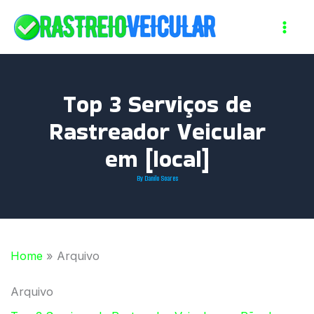
Skip
to
content
Top 3 Serviços de
Rastreador Veicular
em [local]
By
Danilo Soares
Home
»
Arquivo
Arquivo